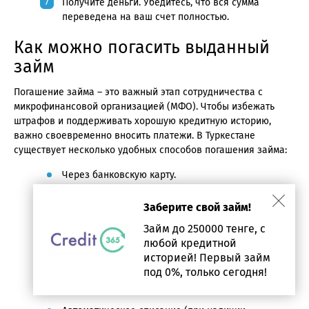
Получите деньги. Убедитесь, что вся сумма
переведена на ваш счет полностью.
Как можно погасить выданный
займ
Погашение займа – это важный этап сотрудничества с
микрофинансовой организацией (МФО). Чтобы избежать
штрафов и поддерживать хорошую кредитную историю,
важно своевременно вносить платежи. В Туркестане
существует несколько удобных способов погашения займа:
Через банковскую карту.
Через терминалы оплаты. Воспользуйтесь
Заберите свой займ!
платежными терминалами (например, Kaspi.kz,
QIWI, ЭЛСИТ и др.), которые доступны в Туркестане.
Займ до 250000 тенге, с
любой кредитной
В отделении банка.
историей! Первый займ
Через мобильное приложение банка.
под 0%, только сегодня!
Наличными в офисе МФО.