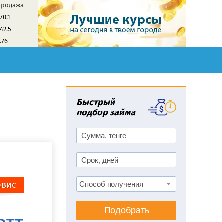
Продажа
70.1
42.5
.76
Быстрый
подбор займа
рвис
Подобрать