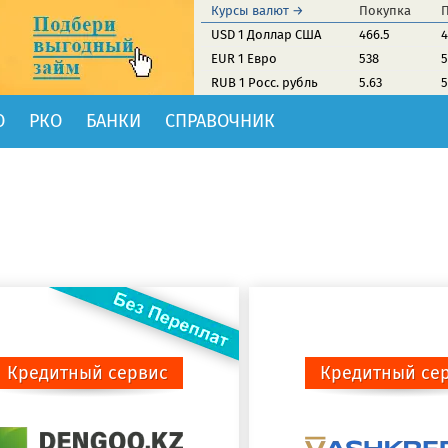
Курсы валют →
Покупка
USD 1 Доллар США
466.5
4
EUR 1 Евро
538
5
RUB 1 Росс. рубль
5.63
5
О
РКО
БАНКИ
СПРАВОЧНИК
Кредитный сервис
Кредитный се