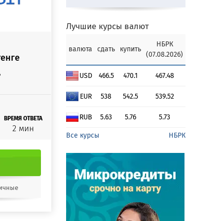
Лучшие курсы валют
НБРК
валюта
сдать
купить
(07.08.2026)
тенге
%
USD
466.5
470.1
467.48
EUR
538
542.5
539.52
RUB
5.63
5.76
5.73
ВРЕМЯ ОТВЕТА
2 мин
Все курсы
НБРК
ичные
я Корона
к