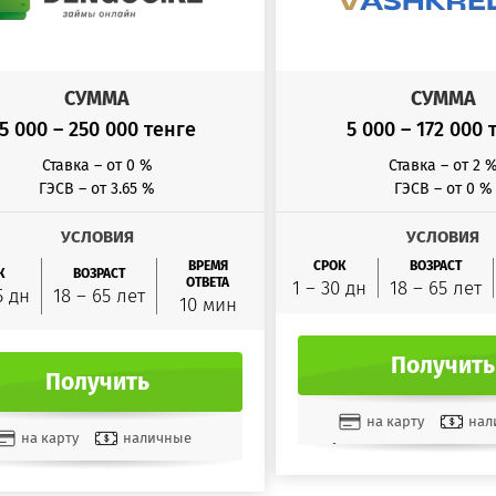
СУММА
СУММА
5 000 – 250 000 тенге
5 000 – 172 000 
Ставка – от 0 %
Ставка – от 2 
ГЭСВ – от 3.65 %
ГЭСВ – от 0 %
УСЛОВИЯ
УСЛОВИЯ
ВРЕМЯ
СРОК
ВОЗРАСТ
К
ВОЗРАСТ
ОТВЕТА
1 – 30 дн
18 – 65 лет
5 дн
18 – 65 лет
10 мин
Получить
Получить
на карту
нал
на карту
наличные
на счет
Золота
на счет
Золотая Корона
QIWI кошеле