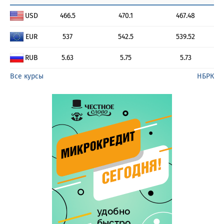
USD
466.5
470.1
467.48
EUR
537
542.5
539.52
RUB
5.63
5.75
5.73
Все курсы
НБРК