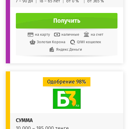
7 – 90 дн
18 – 65 лет
от 0 %
от 365 %
Получить
на карту
наличные
на счет
Золотая Корона
QIWI кошелек
Яндекс Деньги
Одобрение 98%
СУММА
10 000 – 185 000 тенге