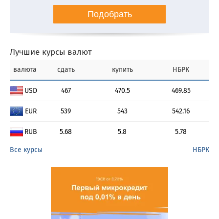
Подобрать
Лучшие курсы валют
валюта
сдать
купить
НБРК
USD
467
470.5
469.85
EUR
539
543
542.16
RUB
5.68
5.8
5.78
Все курсы
НБРК