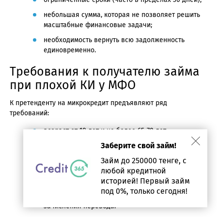
небольшая сумма, которая не позволяет решить
масштабные финансовые задачи;
необходимость вернуть всю задолженность
единовременно.
Требования к получателю займа
при плохой КИ у МФО
К претенденту на микрокредит предъявляют ряд
требований:
возраст от 18 лет и не более 65-70 лет;
Заберите свой займ!
гражданство Казахстана и постоянное
проживание на территории страны;
Займ до 250000 тенге, с
любой кредитной
наличие телефона для связи и подписания
историей! Первый займ
договора;
под 0%, только сегодня!
наличие активной банковской карты для
зачисления перевода.