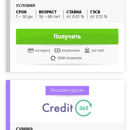
УСЛОВИЯ
СРОК
ВОЗРАСТ
СТАВКА
ГЭСВ
1 – 30 дн
18 – 68 лет
от 0.01 %
от 0.12 %
Получить
на карту
наличные
на счет
QIWI кошелек
Рекомендуем
СУММА