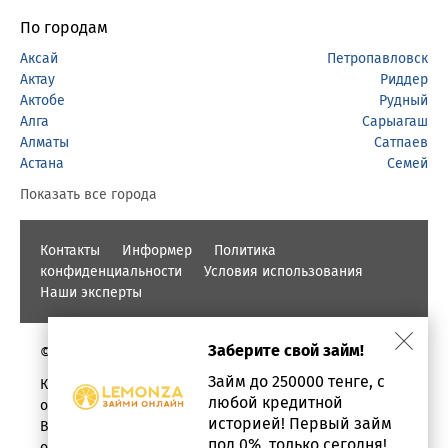
По городам
Аксай
Петропавловск
Актау
Риддер
Актобе
Рудный
Алга
Сарыагаш
Алматы
Сатпаев
Астана
Семей
Показать все города
Контакты
Информер
Политика
конфиденциальности
Условия использования
Наши эксперты
Заберите свой займ!
© PROFINZ.KZ
Займ до 250000 тенге, с
Казахстан, г. Алматы, проспект Аль-фараби, дом 17,
любой кредитной
офис 1602
историей! Первый займ
Вся информация о кредитах и займах предоставлена в
под 0%, только сегодня!
ознакомительных целях.