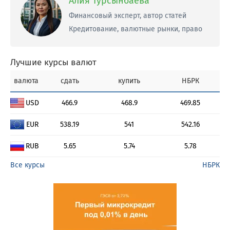
Алия Турсынбаева
Финансовый эксперт, автор статей
Кредитование, валютные рынки, право
Лучшие курсы валют
валюта
сдать
купить
НБРК
USD
466.9
468.9
469.85
EUR
538.19
541
542.16
RUB
5.65
5.74
5.78
Все курсы
НБРК