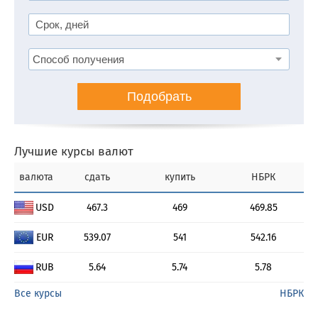
Подобрать
Лучшие курсы валют
валюта
сдать
купить
НБРК
USD
467.3
469
469.85
EUR
539.07
541
542.16
RUB
5.64
5.74
5.78
Все курсы
НБРК