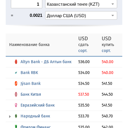
=
0.0021
USD
USD
Наименование банка
сдать
купить
сорт.
сорт.
Altyn Bank - ДБ Алтын банк
536.00
540.00
Bank RBK
534.00
540.00
Jýsan Bank
534.50
541.50
Банк Китая
537.50
544.50
Евразийский банк
535.50
541.50
Народный банк
533.70
540.70
Фридом Финанс
535.00
542.00