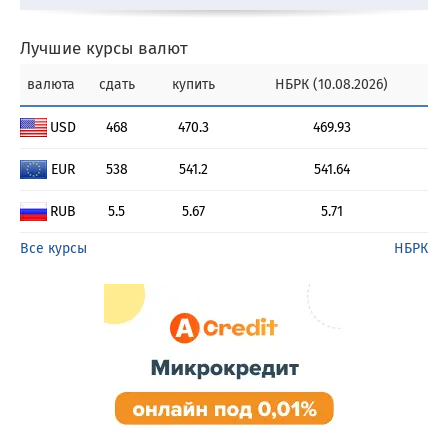
Лучшие курсы валют
валюта
сдать
купить
НБРК (10.08.2026)
USD
468
470.3
469.93
EUR
538
541.2
541.64
RUB
5.5
5.67
5.71
Все курсы
НБРК