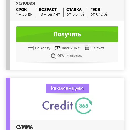
УСЛОВИЯ
СРОК
ВОЗРАСТ
СТАВКА
ГЭСВ
1 – 30 дн
18 – 68 лет
от 0.01 %
от 0.12 %
Получить
на карту
наличные
на счет
QIWI кошелек
Рекомендуем
СУММА