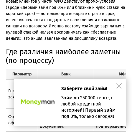
новых клиентов у части МФО действуют промо-условия
(вроде «первый займ под 0%» или близкие к нулю ставки на
короткий срок) — но только при возврате строго в срок,
иначе включаются стандартные начисления и возможные
санкции по договору. Именно поэтому «займ до зарплаты» с
нулевой ставкой нельзя воспринимать как «бесплатные
деньги»: это акция, завязанная на дисциплину возврата.
Где различия наиболее заметны
(по процессу)
Параметр
Банк
МФО
Чаще быстрее за 
Чаще строже и дольше
Заберите свой займ!
Рассмотрение
скоринга и
из-за более детальной
заявки
стандартизирова
Займ до 250000 тенге, с
оценки клиента.
проверки.
любой кредитной
историей! Первый займ
Нередко привязка к
Основной сценар
под 0%, только сегодня!
Формат
офисным процедурам и
онлайн, с дистан
оформления
документам.
подтверждением.