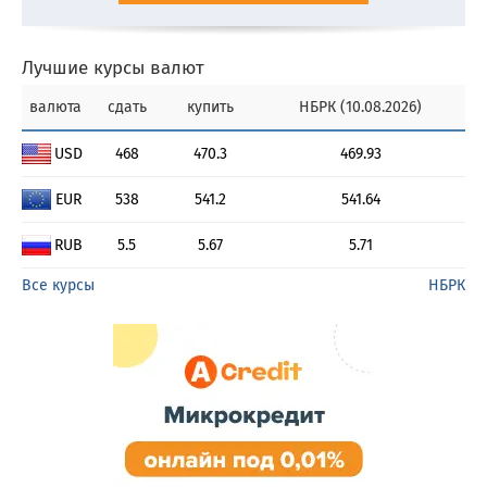
Лучшие курсы валют
валюта
сдать
купить
НБРК (10.08.2026)
USD
468
470.3
469.93
EUR
538
541.2
541.64
RUB
5.5
5.67
5.71
Все курсы
НБРК