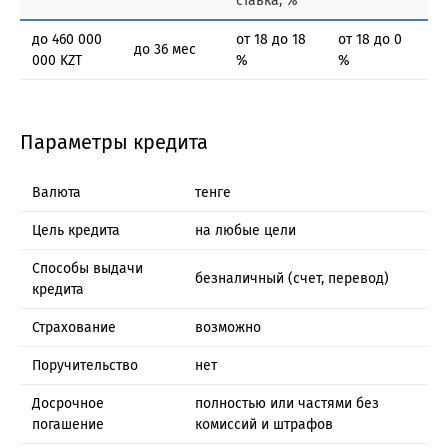
ставка, %
до 460 000
от 18 до 18
от 18 до 0
до 36 мес
000 KZT
%
%
Параметры кредита
Валюта
тенге
Цель кредита
на любые цели
Способы выдачи
безналичный (счет, перевод)
кредита
Страхование
возможно
Поручительство
нет
Досрочное
полностью или частями без
погашение
комиссий и штрафов