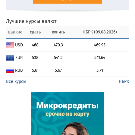
Лучшие курсы валют
валюта
сдать
купить
НБРК (09.08.2026)
USD
468
470.3
469.93
EUR
538
541.2
541.64
RUB
5.61
5.67
5.71
Все курсы
НБРК