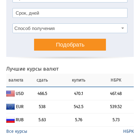
Подобрать
Лучшие курсы валют
валюта
сдать
купить
НБРК
USD
466.5
470.1
467.48
EUR
538
542.5
539.52
RUB
5.63
5.76
5.73
Все курсы
НБРК