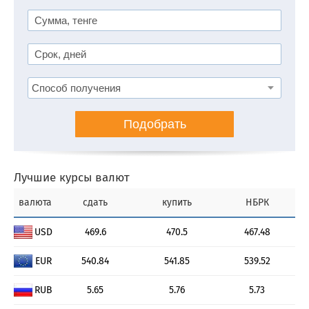
Подобрать
Лучшие курсы валют
валюта
сдать
купить
НБРК
USD
469.6
470.5
467.48
EUR
540.84
541.85
539.52
RUB
5.65
5.76
5.73