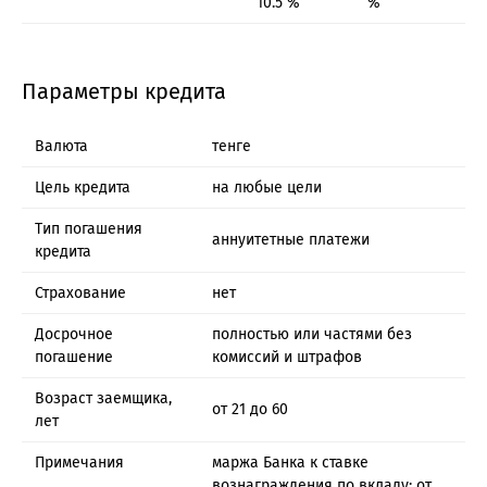
10.5 %
%
Параметры кредита
Валюта
тенге
Цель кредита
на любые цели
Тип погашения
аннуитетные платежи
кредита
Страхование
нет
Досрочное
полностью или частями без
погашение
комиссий и штрафов
Возраст заемщика,
от 21 до 60
лет
Примечания
маржа Банка к ставке
вознаграждения по вкладу: от