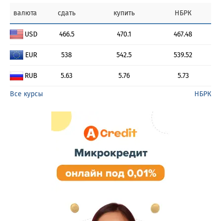
валюта
сдать
купить
НБРК
USD
466.5
470.1
467.48
EUR
538
542.5
539.52
RUB
5.63
5.76
5.73
Все курсы
НБРК