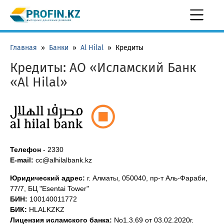
Главная
»
Банки
»
Al Hilal
»
Кредиты
Кредиты: АО «Исламский Банк
«Al Hilal»
Телефон
-
2330
E-mail:
сс@alhilalbank.kz
Юридический адрес:
г. Алматы, 050040, пр-т Аль-Фараби,
77/7, БЦ "Esentai Tower"
БИН:
100140011772
БИК:
HLALKZKZ
Лицензия исламского банка:
No1.3.69 от 03.02.2020г.