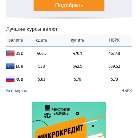
Подобрать
Лучшие курсы валют
валюта
сдать
купить
НБРК
USD
466.5
470.1
467.48
EUR
538
542.5
539.52
RUB
5.63
5.76
5.73
Все курсы
НБРК