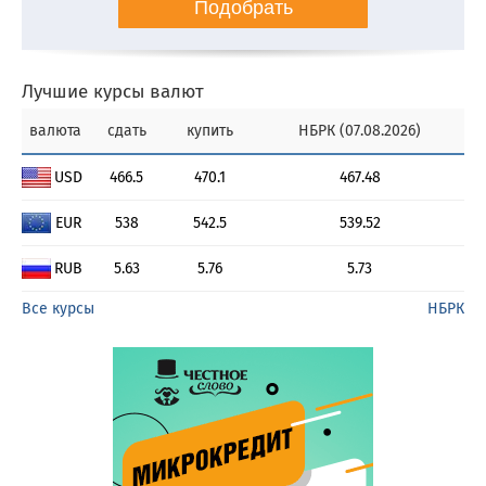
Подобрать
Лучшие курсы валют
валюта
сдать
купить
НБРК (07.08.2026)
USD
466.5
470.1
467.48
EUR
538
542.5
539.52
RUB
5.63
5.76
5.73
Все курсы
НБРК