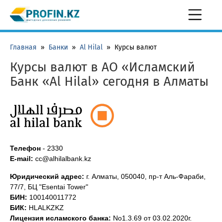
Главная
»
Банки
»
Al Hilal
»
Курсы валют
Курсы валют в АО «Исламский
Банк «Al Hilal» сегодня в Алматы
Телефон
-
2330
E-mail:
сс@alhilalbank.kz
Юридический адрес:
г. Алматы, 050040, пр-т Аль-Фараби,
77/7, БЦ "Esentai Tower"
БИН:
100140011772
БИК:
HLALKZKZ
Лицензия исламского банка:
No1.3.69 от 03.02.2020г.