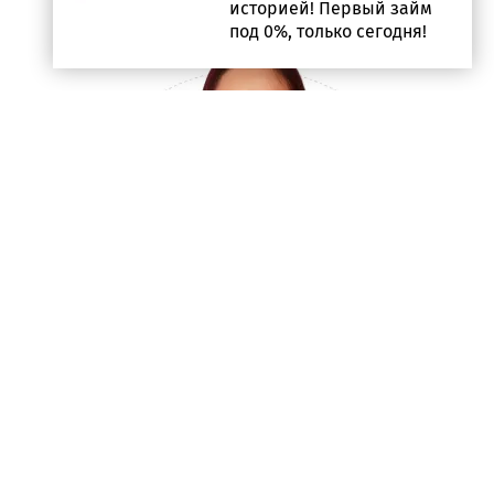
историей! Первый займ
под 0%, только сегодня!
Контакты
Информер
Политика
конфиденциальности
Условия использования
Наши эксперты
© PROFINZ.KZ
Казахстан, г. Алматы, проспект Аль-фараби, дом 17,