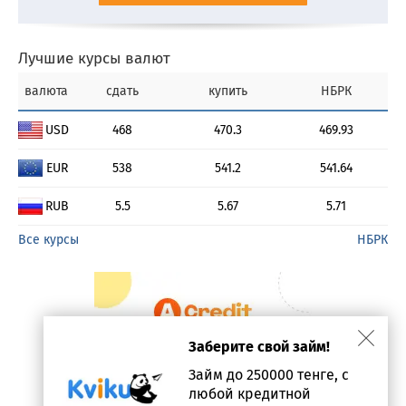
Лучшие курсы валют
валюта
сдать
купить
НБРК
USD
468
470.3
469.93
EUR
538
541.2
541.64
RUB
5.5
5.67
5.71
Все курсы
НБРК
Заберите свой займ!
Займ до 250000 тенге, с
любой кредитной