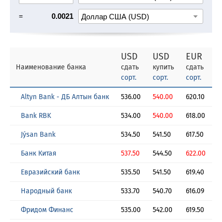
=
0.0021
USD
USD
EUR
Наименование банка
сдать
купить
сдать
к
сорт.
сорт.
сорт.
с
Altyn Bank - ДБ Алтын банк
536.00
540.00
620.10
6
Bank RBK
534.00
540.00
618.00
6
Jýsan Bank
534.50
541.50
617.50
6
Банк Китая
537.50
544.50
622.00
6
Евразийский банк
535.50
541.50
619.40
6
Народный банк
533.70
540.70
616.09
6
Фридом Финанс
535.00
542.00
619.50
6