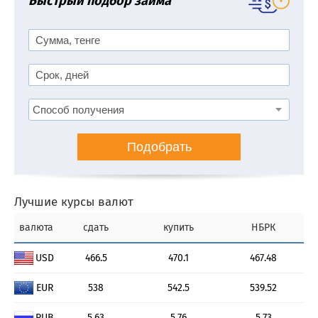
Быстрый подбор займа
Подобрать
Лучшие курсы валют
валюта
сдать
купить
НБРК
USD
466.5
470.1
467.48
EUR
538
542.5
539.52
RUB
5.63
5.76
5.73