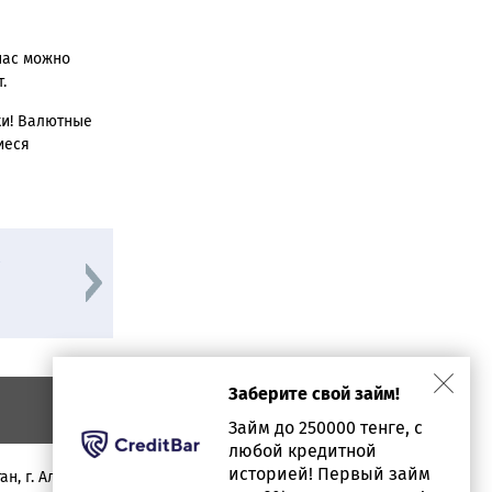
нас можно
.
ки! Валютные
иеся
в
гонконгский доллар в
г
дирхамах ОАЭ
0.4681
Заберите свой займ!
Займ до 250000 тенге, с
любой кредитной
историей! Первый займ
ан, г. Алматы, проспект Аль-фараби, дом 17, офис 1602