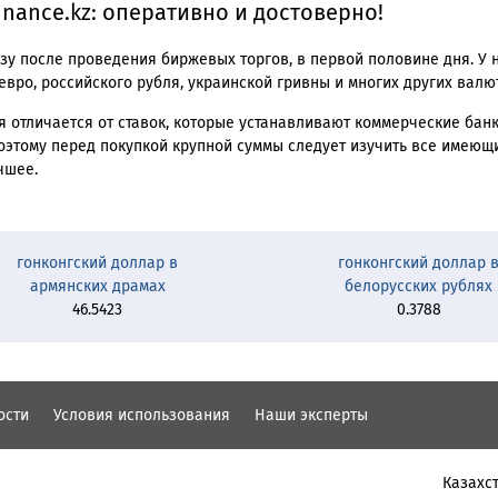
inance.kz: оперативно и достоверно!
у после проведения биржевых торгов, в первой половине дня. У 
вро, российского рубля, украинской гривны и многих других валют
ня отличается от ставок, которые устанавливают коммерческие бан
оэтому перед покупкой крупной суммы следует изучить все имеющ
чшее.
гонконгский доллар в
гонконгский доллар 
армянских драмах
белорусских рублях
46.5423
0.3788
ости
Условия использования
Наши эксперты
Казахст