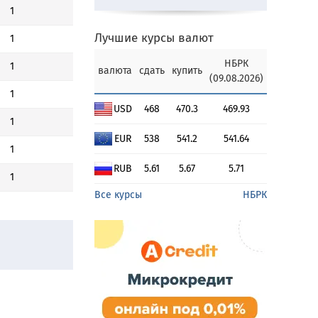
1
Лучшие курсы валют
1
НБРК
1
валюта
сдать
купить
(09.08.2026)
1
USD
468
470.3
469.93
1
EUR
538
541.2
541.64
1
RUB
5.61
5.67
5.71
1
Все курсы
НБРК