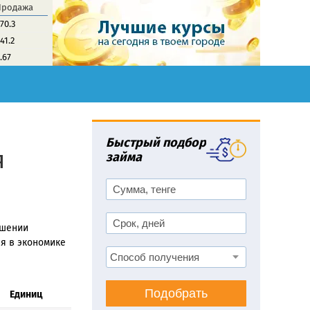
Продажа
70.3
41.2
.67
Быстрый подбор
я
займа
ршении
ся в экономике
Подобрать
Единиц