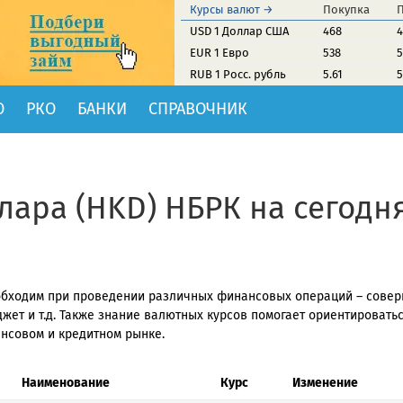
Курсы валют →
Покупка
USD 1 Доллар США
468
4
EUR 1 Евро
538
5
RUB 1 Росс. рубль
5.61
5
О
РКО
БАНКИ
СПРАВОЧНИК
лара (HKD) НБРК на сегодн
еобходим при проведении различных финансовых операций – сове
жет и т.д. Также знание валютных курсов помогает ориентировать
ансовом и кредитном рынке.
Наименование
Курс
Изменение