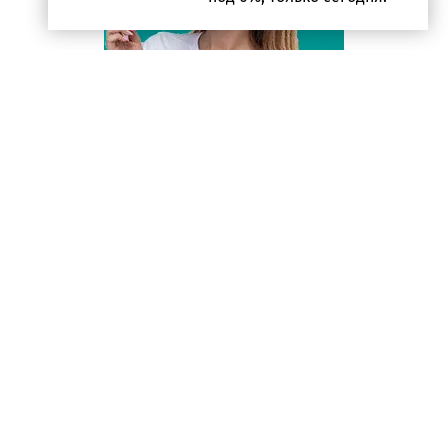
Контакты
Информер
Политика
конфиденциальности
Условия использования
Наши эксперты
© PROFINZ.KZ
Казахстан, г. Алматы, проспект Аль-фараби, дом 17,
офис 1602
Вся информация о кредитах и займах предоставлена в