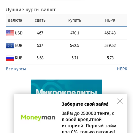
Лучшие курсы валют
валюта
сдать
купить
НБРК
USD
467
470.1
467.48
EUR
537
542.5
539.52
RUB
5.63
5.71
5.73
Все курсы
НБРК
Заберите свой займ!
Займ до 250000 тенге, с
любой кредитной
историей! Первый займ
под 0%, только сегодня!