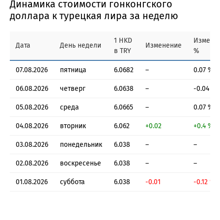
Динамика стоимости гонконгского
доллара к турецкая лира за неделю
1 HKD
Измене
Дата
День недели
Изменение
в TRY
%
07.08.2026
пятница
6.0682
–
0.07 %
06.08.2026
четверг
6.0638
–
-0.04 %
05.08.2026
среда
6.0665
–
0.07 %
04.08.2026
вторник
6.062
+0.02
+0.4 %
03.08.2026
понедельник
6.038
–
–
02.08.2026
воскресенье
6.038
–
–
01.08.2026
суббота
6.038
-0.01
-0.12 %