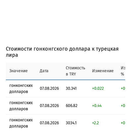
Стоимости гонконгского доллара к турецкая
лира
Стоимость
Изме
Значение
Дата
Изменение
в TRY
%
гонконгских
07.08.2026
30.341
+0.022
+0.07
долларов
гонконгских
07.08.2026
606.82
+0.44
+0.07
долларов
гонконгских
07.08.2026
3034.1
+2.2
+0.07
долларов