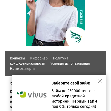
Контакты
Информер
Политика
конфиденциальности
Условия использования
Наши эксперты
Заберите свой займ!
© PROFINZ.KZ
Займ до 250000 тенге, с
Казахстан, г. Алматы, проспект Аль-фараби, дом 17,
любой кредитной
офис 1602
историей! Первый займ
Вся информация о кредитах и займах предоставлена в
под 0%, только сегодня!
ознакомительных целях.