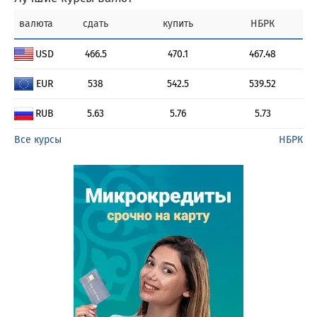
валюта
сдать
купить
НБРК
USD
466.5
470.1
467.48
EUR
538
542.5
539.52
RUB
5.63
5.76
5.73
Все курсы
НБРК