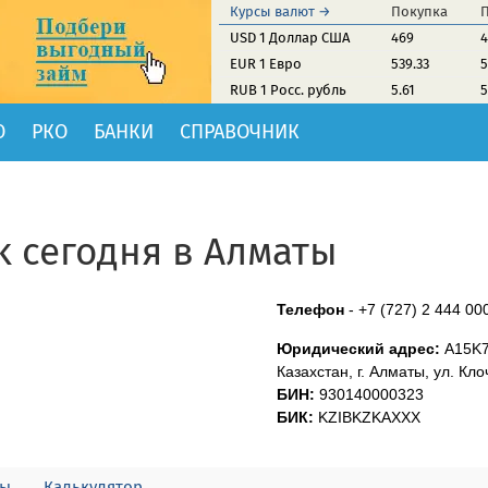
Курсы валют →
Покупка
USD 1 Доллар США
469
4
EUR 1 Евро
539.33
5
RUB 1 Росс. рубль
5.61
5
О
РКО
БАНКИ
СПРАВОЧНИК
k сегодня в Алматы
Телефон
-
+7 (727) 2 444 00
Юридический адрес:
A15K7
Казахстан, г. Алматы, ул. Кло
БИН:
930140000323
БИК:
KZIBKZKAXXX
лы
Калькулятор