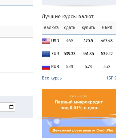
Лучшие курсы валют
валюта
сдать
купить
НБРК
USD
469
470.5
467.48
EUR
539.33
541.85
539.52
RUB
5.61
5.73
5.73
Все курсы
НБРК