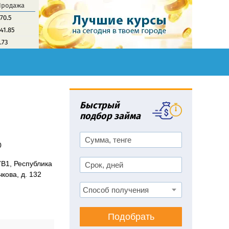
Продажа
70.5
41.85
.73
Быстрый
подбор займа
0
B1, Республика
чкова, д. 132
Подобрать