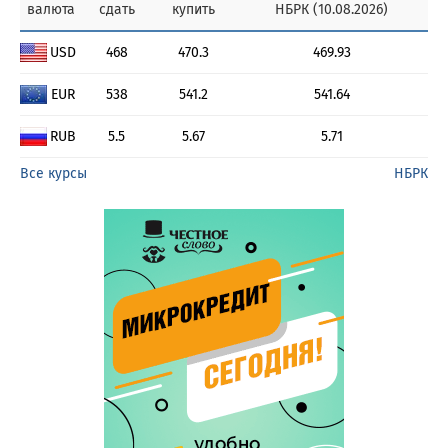
валюта
сдать
купить
НБРК (10.08.2026)
USD
468
470.3
469.93
EUR
538
541.2
541.64
RUB
5.5
5.67
5.71
Все курсы
НБРК