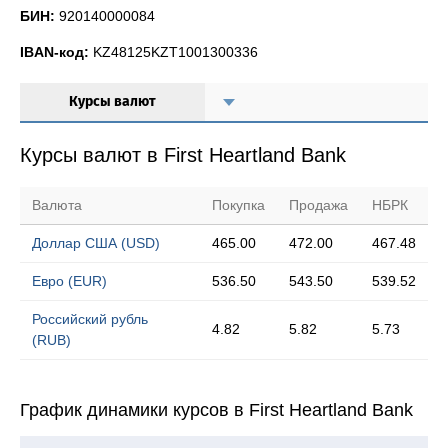
БИН:
920140000084
IBAN-код:
KZ48125KZT1001300336
Курсы валют
Курсы валют в First Heartland Bank
Валюта
Покупка
Продажа
НБРК
Доллар США (USD)
465.00
472.00
467.48
Евро (EUR)
536.50
543.50
539.52
Российский рубль
4.82
5.82
5.73
(RUB)
График динамики курсов в First Heartland Bank