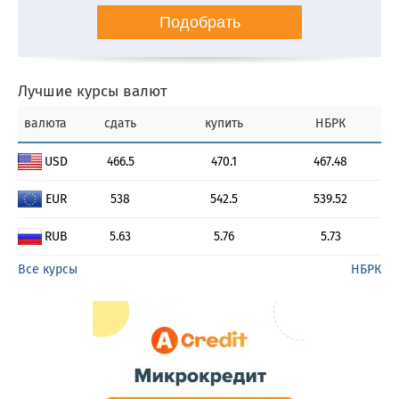
Подобрать
Лучшие курсы валют
валюта
сдать
купить
НБРК
USD
466.5
470.1
467.48
EUR
538
542.5
539.52
RUB
5.63
5.76
5.73
Все курсы
НБРК