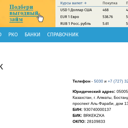
Курсы валют →
Покупка
USD 1 Доллар США
468
4
EUR 1 Евро
538.76
5
RUB 1 Росс. рубль
5.61
5
О
РКО
БАНКИ
СПРАВОЧНИК
k
Телефон
-
5030
и
+7 (727) 3
Юридический адрес:
05005
Казахстан, г. Алматы, Бостан
проспект Аль-Фараби, дом 1
БИН:
930740000137
БИК:
BRKEKZKA
ОКПО:
28109833