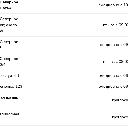
 Северное
ежедневно с 10
 1 этаж
 Северное
аж; около
вт - вс с 09:0
ра
 Северное
ежедневно с 09
3
 Северное
вт - вс с 09:0
0/4
Яссауи, 68
ежедневно с 08
евченко, 123
ежедневно с 08
Хан шатыр,
круглос
Халиуллина,
круглос