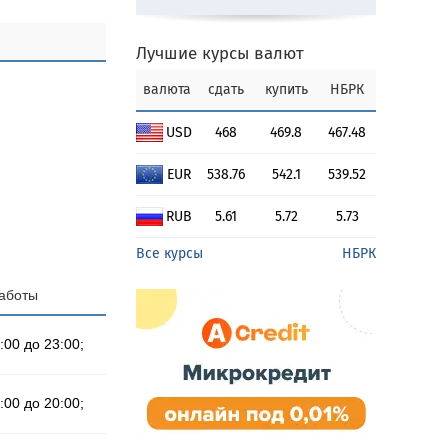
Лучшие курсы валют
валюта
сдать
купить
НБРК
USD
468
469.8
467.48
EUR
538.76
542.1
539.52
RUB
5.61
5.72
5.73
Все курсы
НБРК
аботы
:00 до 23:00;
:00 до 20:00;