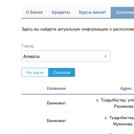
О банке
Кредиты
Курсы валют
Банком
Здесь вы найдете актуальную информацию о расположен
Город:
На карте
Списком
Название
Адрес
с. Туздыбастау, у
Банкомат
Рахимова,
с. Туздыбастау
Банкомат
Муканова,