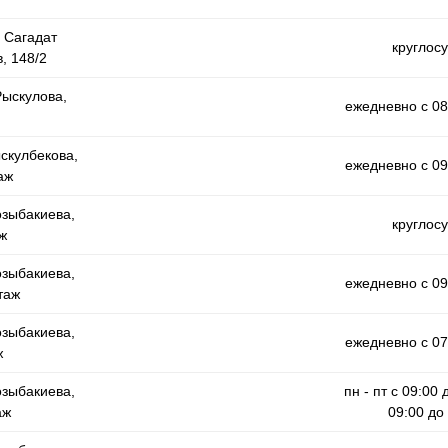
а Сагадат
круглос
, 148/2
Рыскулова,
ежедневно с 08
ыскулбекова,
ежедневно с 09
аж
озыбакиева,
круглос
ж
озыбакиева,
ежедневно с 09
таж
озыбакиева,
ежедневно с 07
ж
озыбакиева,
пн - пт с 09:00 
аж
09:00 до 