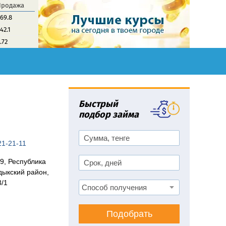
Продажа
69.8
42.1
.72
Быстрый
подбор займа
21-21-11
9, Республика
дыкский район,
3/1
Подобрать