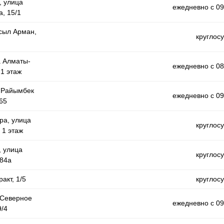
, улица
ежедневно с 09
, 15/1
Асыл Арман,
круглос
а Алматы-
ежедневно с 08
 1 этаж
а Райымбек
ежедневно с 09
65
ра, улица
круглос
 1 этаж
, улица
круглос
84а
акт, 1/5
круглос
 Северное
ежедневно с 09
9/4