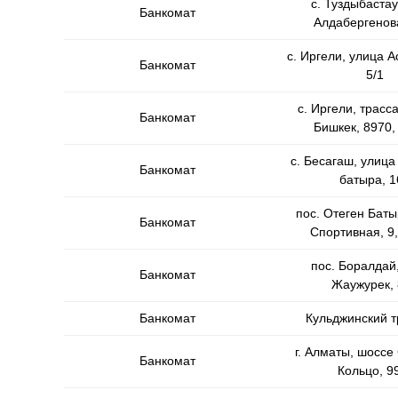
с. Туздыбастау
Банкомат
Алдабергенова
с. Иргели, улица 
Банкомат
5/1
с. Иргели, трасс
Банкомат
Бишкек, 8970,
с. Бесагаш, улиц
Банкомат
батыра, 1
пос. Отеген Баты
Банкомат
Спортивная, 9,
пос. Боралдай
Банкомат
Жаужурек, 
Банкомат
Кульджинский тр
г. Алматы, шоссе
Банкомат
Кольцо, 9