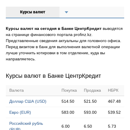
Курсы валют
Курсы валют на сегодня в Банке ЦентрКредит
выводятся
на странице финансового портала profinz.kz.
Представленные сведения актуальны для головного офиса.
Перед визитом в банк для выполнения валютной операции
лучше уточнить котировки в том отделение, куда вы
направляетесь.
Курсы валют в Банке ЦентрКредит
Валюта
Покупка
Продажа
НБРК
Доллар США (USD)
514.50
521.50
467.48
Евро (EUR)
583.00
593.00
539.52
Российский рубль
6.00
6.50
5.73
(RUB)