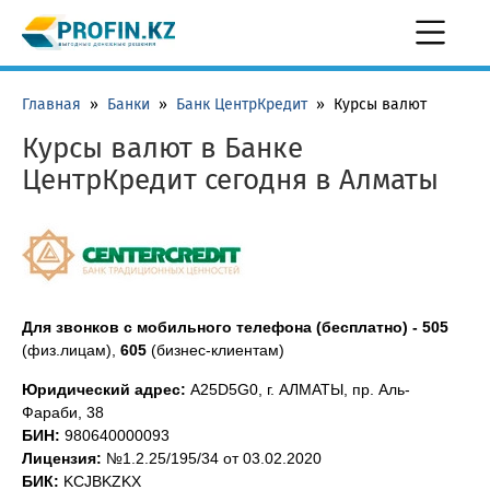
Главная
»
Банки
»
Банк ЦентрКредит
»
Курсы валют
Курсы валют в Банке
ЦентрКредит сегодня в Алматы
Для звонков с мобильного телефона (бесплатно) -
505
(физ.лицам),
605
(бизнес-клиентам)
Юридический адрес:
A25D5G0, г. АЛМАТЫ, пр. Аль-
Фараби, 38
БИН:
980640000093
Лицензия:
№1.2.25/195/34 от 03.02.2020
БИК:
KCJBKZKX