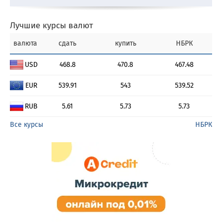
Лучшие курсы валют
валюта
сдать
купить
НБРК
USD
468.8
470.8
467.48
EUR
539.91
543
539.52
RUB
5.61
5.73
5.73
Все курсы
НБРК