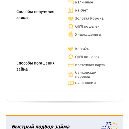
наличные
на счет
Способы получения
займа
Золотая Корона
QIWI кошелек
Яндекс Деньги
Касса24
QIWI кошелек
Способы погашения
платежная карта
займа
банковский
перевод
наличными
Быстрый подбор займа