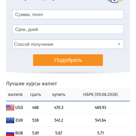
Подобрать
Лучшие курсы валют
валюта
сдать
купить
НБРК (09.08.2026)
USD
468
470.3
469.93
EUR
538
541.2
541.64
RUB
5.61
5.67
5.71