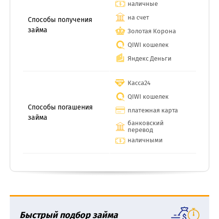
наличные
на счет
Способы получения
займа
Золотая Корона
QIWI кошелек
Яндекс Деньги
Касса24
QIWI кошелек
Способы погашения
платежная карта
займа
банковский
перевод
наличными
Быстрый подбор займа