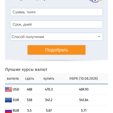
Подобрать
Лучшие курсы валют
валюта
сдать
купить
НБРК (10.08.2026)
USD
468
470.3
469.93
EUR
538
541.2
541.64
RUB
5.5
5.67
5.71