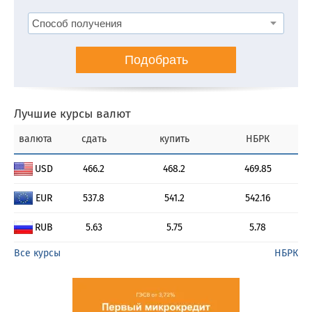
Подобрать
Лучшие курсы валют
валюта
сдать
купить
НБРК
USD
466.2
468.2
469.85
EUR
537.8
541.2
542.16
RUB
5.63
5.75
5.78
Все курсы
НБРК