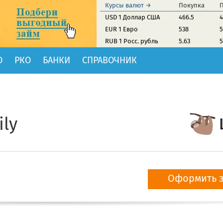
Курсы валют →
Покупка
USD 1 Доллар США
466.5
4
EUR 1 Евро
538
5
RUB 1 Росс. рубль
5.63
5
О
РКО
БАНКИ
СПРАВОЧНИК
ly
Оформить 