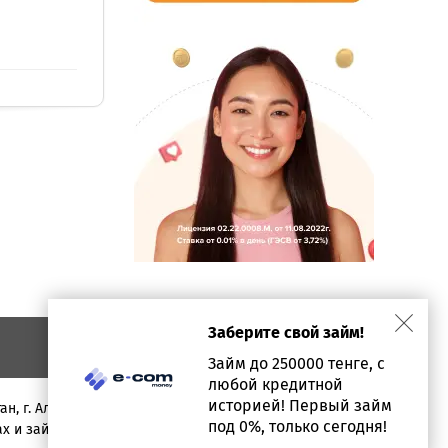
Заберите свой займ!
Займ до 250000 тенге, с
любой кредитной
историей! Первый займ
ан, г. Алматы, проспект Аль-фараби, дом 17, офис 1602
под 0%, только сегодня!
х и займах предоставлена в ознакомительных целях.