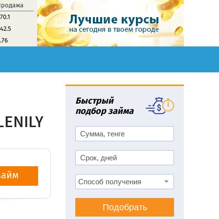
Продажа
70.1
42.5
.76
Быстрый
подбор займа
займ
Подобрать