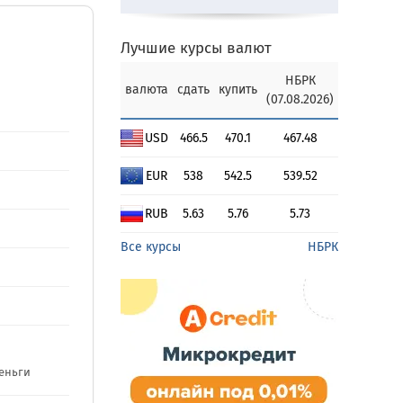
Лучшие курсы валют
НБРК
валюта
сдать
купить
(07.08.2026)
USD
466.5
470.1
467.48
EUR
538
542.5
539.52
RUB
5.63
5.76
5.73
Все курсы
НБРК
еньги