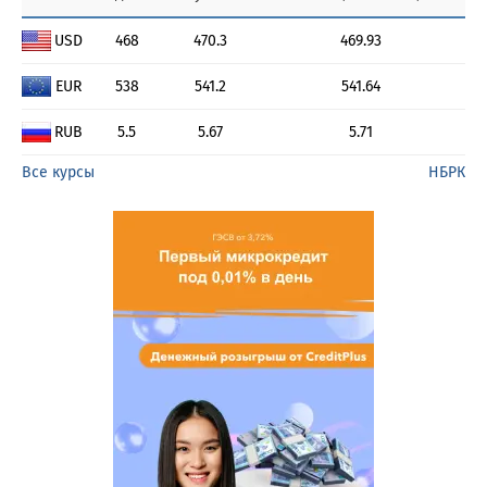
USD
468
470.3
469.93
EUR
538
541.2
541.64
RUB
5.5
5.67
5.71
Все курсы
НБРК