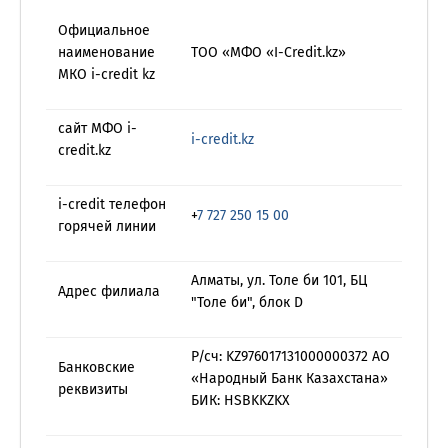
Официальное
наименование
ТОО «МФО «I-Credit.kz»
МКО i-credit kz
сайт МФО i-
i-credit.kz
credit.kz
i-credit телефон
+
7 727 250 15 00
горячей линии
Алматы, ул. Толе би 101, БЦ
Адрес филиала
"Толе би", блок D
Р/сч: KZ976017131000000372 АО
Банковские
«Народный Банк Казахстана»
реквизиты
БИК: HSBKKZKX