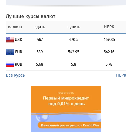
Лучшие курсы валют
валюта
сдать
купить
НБРК
USD
467
470.5
469.85
EUR
539
542.95
542.16
RUB
5.68
5.8
5.78
Все курсы
НБРК