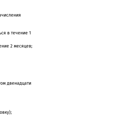
ачисления
ься в течение 1
ение 2 месяцев;
том двенадцати
овку);