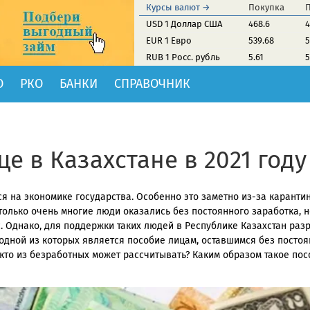
Курсы валют →
Покупка
USD 1 Доллар США
468.6
4
EUR 1 Евро
539.68
5
RUB 1 Росс. рубль
5.61
5
О
РКО
БАНКИ
СПРАВОЧНИК
е в Казахстане в 2021 году
 на экономике государства. Особенно это заметно из-за карантин
 только очень многие люди оказались без постоянного заработка, н
 Однако, для поддержки таких людей в Республике Казахстан раз
одной из которых является пособие лицам, оставшимся без постоя
 кто из безработных может рассчитывать? Каким образом такое по