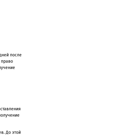
 дней после
т право
олучение
оставления
получение
в. До этой