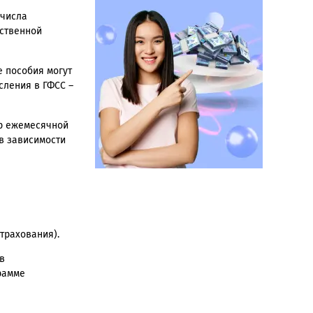
 числа
ественной
е пособия могут
сления в ГФСС –
р ежемесячной
 в зависимости
страхования).
в
грамме