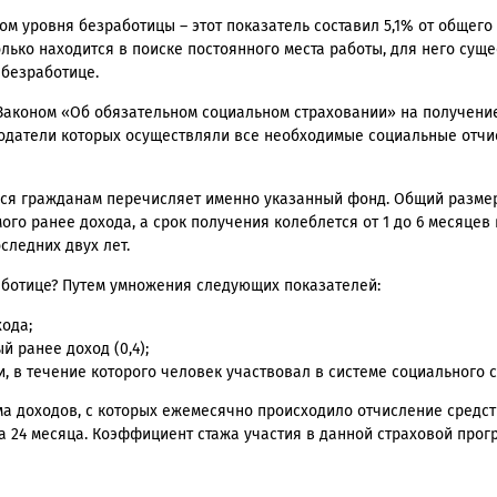
ом уровня безработицы – этот показатель составил 5,1% от общего
олько находится в поиске постоянного места работы, для него сущ
 безработице.
с Законом «Об обязательном социальном страховании» на получени
тодатели которых осуществляли все необходимые социальные отчи
мся гражданам перечисляет именно указанный фонд. Общий разме
го ранее дохода, а срок получения колеблется от 1 до 6 месяцев
следних двух лет.
аботице? Путем умножения следующих показателей:
ода;
 ранее доход (0,4);
и, в течение которого человек участвовал в системе социального 
а доходов, с которых ежемесячно происходило отчисление средст
 на 24 месяца. Коэффициент стажа участия в данной страховой про