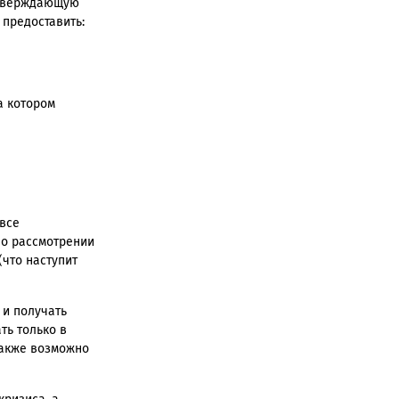
одтверждающую
 предоставить:
а котором
 все
 о рассмотрении
(что наступит
 и получать
ть только в
также возможно