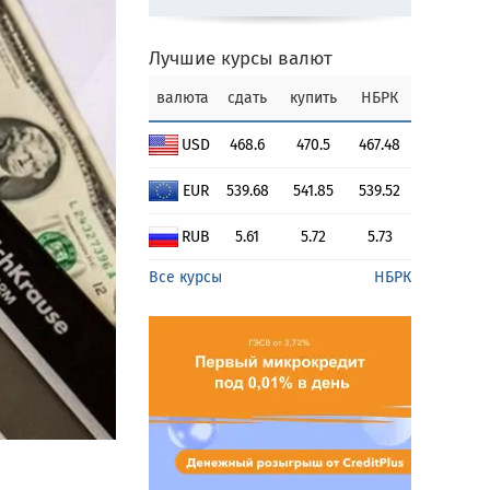
Лучшие курсы валют
валюта
сдать
купить
НБРК
USD
468.6
470.5
467.48
EUR
539.68
541.85
539.52
RUB
5.61
5.72
5.73
Все курсы
НБРК