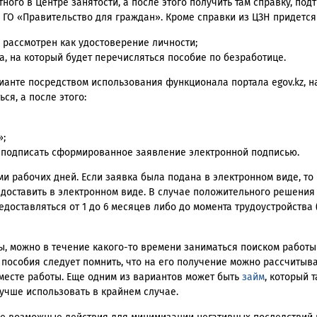
тного в Центре занятости, а после этого получить там справку, п
е ГО «Правительство для граждан». Кроме справки из ЦЗН придется
ь рассмотрен как удостоверение личности;
а, на который будет перечисляться пособие по безработице.
анте посредством использования функционала портала egov.kz, н
ся, а после этого:
»;
 подписать сформированное заявление электронной подписью.
и рабочих дней. Если заявка была подана в электронном виде, то
доставить в электронном виде. В случае положительного решения
доставляться от 1 до 6 месяцев либо до момента трудоустройства 
, можно в течение какого-то времени заниматься поиском работы
пособия следует помнить, что на его получение можно рассчитыва
месте работы. Еще одним из вариантов может быть
займ
, который 
учше использовать в крайнем случае.