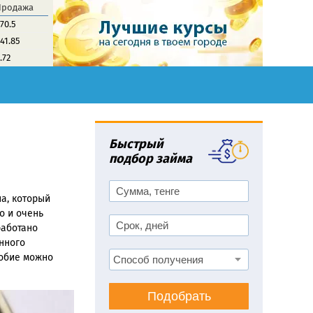
Продажа
70.5
41.85
.72
Быстрый
подбор займа
а, который
о и очень
работано
нного
собие можно
Подобрать