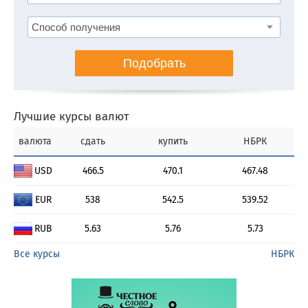
Подобрать
Лучшие курсы валют
валюта
сдать
купить
НБРК
USD
466.5
470.1
467.48
EUR
538
542.5
539.52
RUB
5.63
5.76
5.73
Все курсы
НБРК