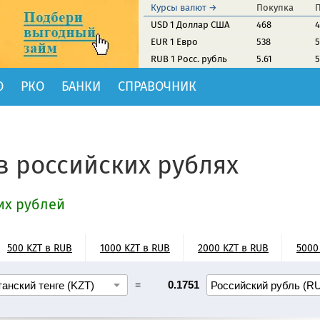
Курсы валют →
Покупка
USD 1 Доллар США
468
4
EUR 1 Евро
538
5
RUB 1 Росс. рубль
5.61
5
О
РКО
БАНКИ
СПРАВОЧНИК
 в российских рублях
ких рублей
500 KZT в RUB
1000 KZT в RUB
2000 KZT в RUB
5000
=
0.1751