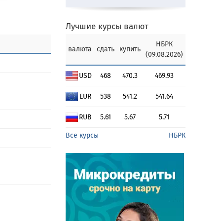
Лучшие курсы валют
НБРК
валюта
сдать
купить
(09.08.2026)
USD
468
470.3
469.93
EUR
538
541.2
541.64
RUB
5.61
5.67
5.71
Все курсы
НБРК