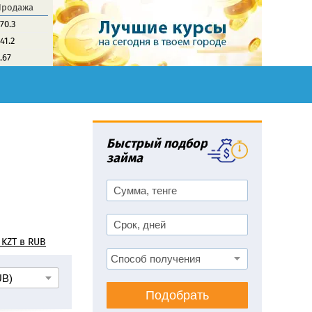
Продажа
70.3
41.2
.67
Быстрый подбор
займа
 KZT в RUB
Подобрать