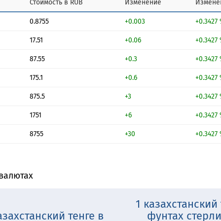
Стоимость в RUB
Изменение
Измене
0.8755
+0.003
+0.3427
17.51
+0.06
+0.3427
87.55
+0.3
+0.3427
175.1
+0.6
+0.3427
875.5
+3
+0.3427
1751
+6
+0.3427
8755
+30
+0.3427
 валютах
1 казахстанский 
азахстанский тенге в
фунтах стерл