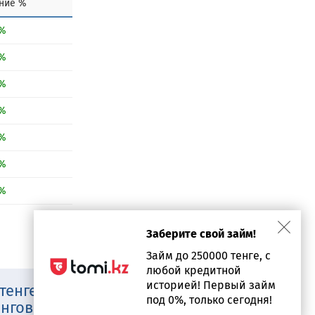
ние %
 %
 %
 %
 %
 %
 %
 %
Заберите свой займ!
Займ до 250000 тенге, с
любой кредитной
историей! Первый займ
тенге в
под 0%, только сегодня!
ингов