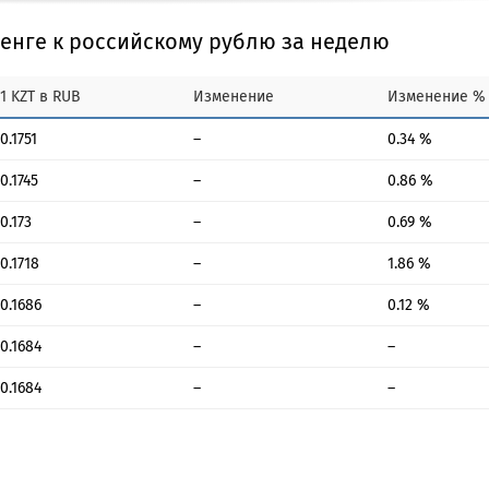
тенге к российскому рублю за неделю
1 KZT в RUB
Изменение
Изменение %
0.1751
–
0.34 %
0.1745
–
0.86 %
0.173
–
0.69 %
0.1718
–
1.86 %
0.1686
–
0.12 %
0.1684
–
–
0.1684
–
–