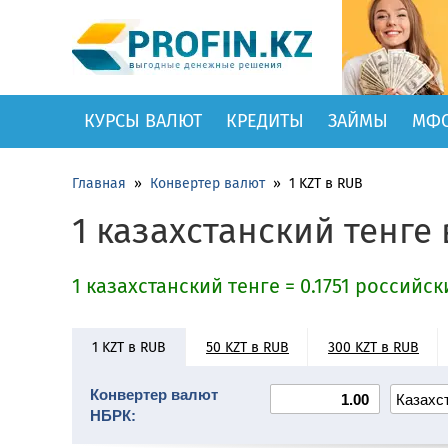
КУРСЫ ВАЛЮТ
КРЕДИТЫ
ЗАЙМЫ
МФ
Главная
»
Конвертер валют
»
1 KZT в RUB
1 казахстанский тенге
1 казахстанский тенге = 0.1751 российс
50 KZT в RUB
300 KZT в RUB
1 KZT в RUB
10000 KZT в RUB
20000 KZT в RUB
Конвертер валют
НБРК: