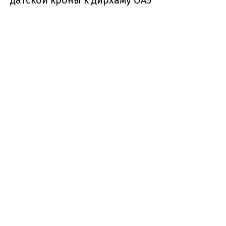
датской кроны к дирхаму ОАЭ