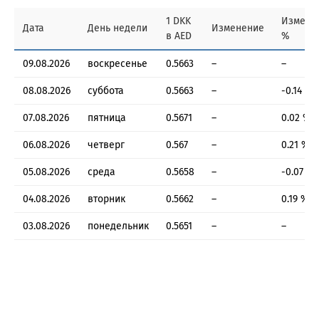
1 DKK
Измене
Дата
День недели
Изменение
в AED
%
09.08.2026
воскресенье
0.5663
–
–
08.08.2026
суббота
0.5663
–
-0.14 %
07.08.2026
пятница
0.5671
–
0.02 %
06.08.2026
четверг
0.567
–
0.21 %
05.08.2026
среда
0.5658
–
-0.07 %
04.08.2026
вторник
0.5662
–
0.19 %
03.08.2026
понедельник
0.5651
–
–