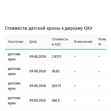
Стоимости датской кроны к дирхаму ОАЭ
Стоимость
Измене
Значение
Дата
Изменение
в AED
%
датских
09.08.2026
2.8315
–
–
крон
датских
09.08.2026
56.63
–
–
крон
датских
09.08.2026
283.15
–
–
крон
датских
09.08.2026
566.3
–
–
крон