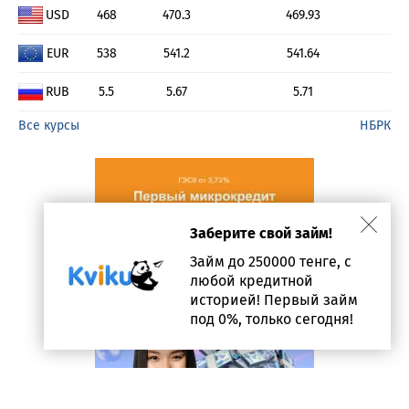
USD
468
470.3
469.93
EUR
538
541.2
541.64
RUB
5.5
5.67
5.71
Все курсы
НБРК
Заберите свой займ!
Займ до 250000 тенге, с
любой кредитной
историей! Первый займ
под 0%, только сегодня!