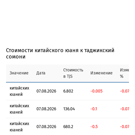
Стоимости китайского юаня к таджикский
сомони
Стоимость
Измене
Значение
Дата
Изменение
в TJS
%
китайских
07.08.2026
6.802
-0.005
-0.0735
юаней
китайских
07.08.2026
136.04
-0.1
-0.0735
юаней
китайских
07.08.2026
680.2
-0.5
-0.0735
юаней