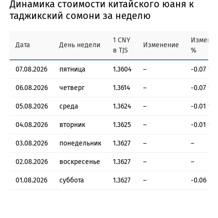
Динамика стоимости китайского юаня к
таджикский сомони за неделю
1 CNY
Измене
Дата
День недели
Изменение
в TJS
%
07.08.2026
пятница
1.3604
–
-0.07 %
06.08.2026
четверг
1.3614
–
-0.07 %
05.08.2026
среда
1.3624
–
-0.01 %
04.08.2026
вторник
1.3625
–
-0.01 %
03.08.2026
понедельник
1.3627
–
–
02.08.2026
воскресенье
1.3627
–
–
01.08.2026
суббота
1.3627
–
-0.06 %