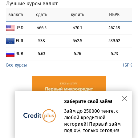
Лучшие курсы валют
валюта
сдать
купить
НБРК
USD
466.5
470.1
467.48
EUR
538
542.5
539.52
RUB
5.63
5.76
5.73
Все курсы
НБРК
Заберите свой займ!
Займ до 250000 тенге, с
любой кредитной
историей! Первый займ
под 0%, только сегодня!