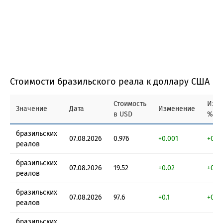
Стоимости бразильского реала к доллару США
Стоимость
Изм
Значение
Дата
Изменение
в USD
%
бразильских
07.08.2026
0.976
+0.001
+0.1
реалов
бразильских
07.08.2026
19.52
+0.02
+0.1
реалов
бразильских
07.08.2026
97.6
+0.1
+0.1
реалов
бразильских