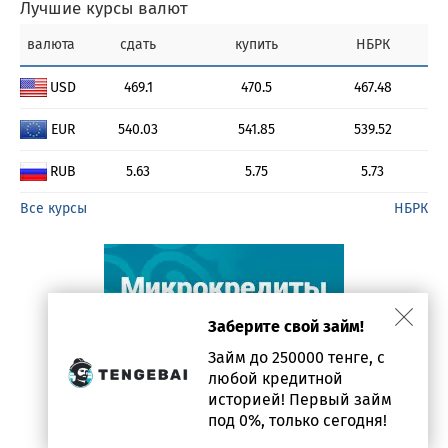
Лучшие курсы валют
валюта
сдать
купить
НБРК
USD
469.1
470.5
467.48
EUR
540.03
541.85
539.52
RUB
5.63
5.75
5.73
Все курсы
НБРК
Заберите свой займ!
Займ до 250000 тенге, с
любой кредитной
историей! Первый займ
под 0%, только сегодня!