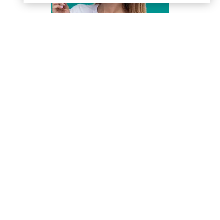
Контакты
Информер
Политика
конфиденциальности
Условия использования
Наши эксперты
© PROFINZ.KZ
Казахстан, г. Алматы, проспект Аль-фараби, дом 17,
офис 1602
Вся информация о кредитах и займах предоставлена в
ознакомительных целях.